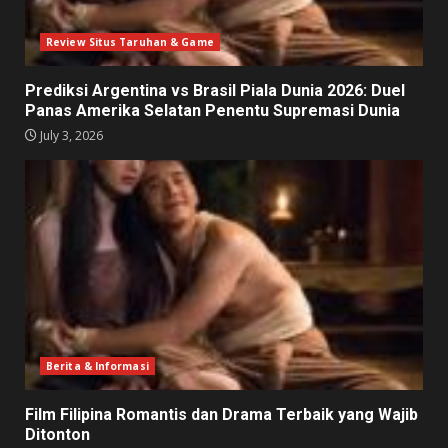
Review Situs Taruhan & Game
Prediksi Argentina vs Brasil Piala Dunia 2026: Duel
Panas Amerika Selatan Penentu Supremasi Dunia
July 3, 2026
Berita & Informasi
Film Filipina Romantis dan Drama Terbaik yang Wajib
Ditonton