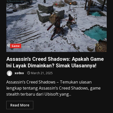
Game
Assassin’s Creed Shadows: Apakah Game
Ini Layak Dimainkan? Simak Ulasannya!
xo0xo
March 21, 2025
Assassin’s Creed Shadows – Temukan ulasan
lengkap tentang Assassin’s Creed Shadows, game
stealth terbaru dari Ubisoft yang...
Read More