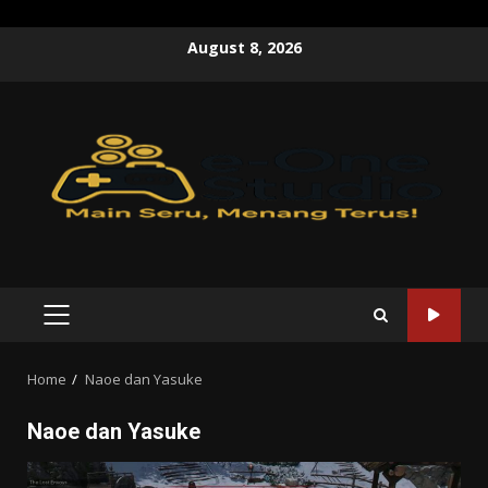
Skip
August 8, 2026
to
content
PRIMARY
MENU
Home
Naoe dan Yasuke
Naoe dan Yasuke