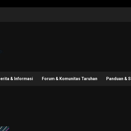
erita & Informasi
Forum & Komunitas Taruhan
Panduan & S