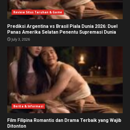
Review Situs Taruhan & Game
Prediksi Argentina vs Brasil Piala Dunia 2026: Duel
Panas Amerika Selatan Penentu Supremasi Dunia
July 3, 2026
Berita & Informasi
Film Filipina Romantis dan Drama Terbaik yang Wajib
Ditonton